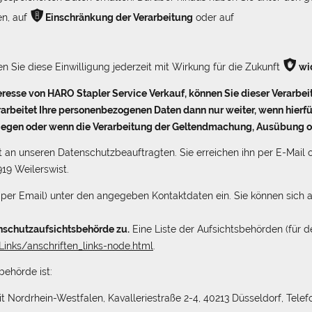
Ѷ
en, auf
Einschränkung der Verarbeitung
oder auf
ѥ
en Sie diese Einwilligung jederzeit mit Wirkung für die Zukunft
wi
resse von HARO Stapler Service Verkauf, können Sie dieser Verarbeit
rarbeitet Ihre personenbezogenen Daten dann nur weiter, wenn hie
erwiegen oder wenn die Verarbeitung der Geltendmachung, Ausübung 
 an unseren Datenschutzbeauftragten. Sie erreichen ihn per E-Mail 
19 Weilerswist.
ch, per Email) unter den angegeben Kontaktdaten ein. Sie können sic
nschutzaufsichtsbehörde zu.
Eine Liste der Aufsichtsbehörden (für de
inks/anschriften_links-node.html
.
behörde ist:
 Nordrhein-Westfalen, Kavalleriestraße 2-4, 40213 Düsseldorf, Telefo