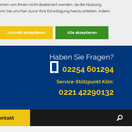
önnen von Ihnen nicht deaktiviert werden, da die Nutzung
n Sie uns hier zuvor Ihre Einwilligung hierzu erteilen, indem
Haben Sie Fragen?
ƚ
02254 601294
Service-Stützpunkt Köln:
0221 42290132
ř
ontakt