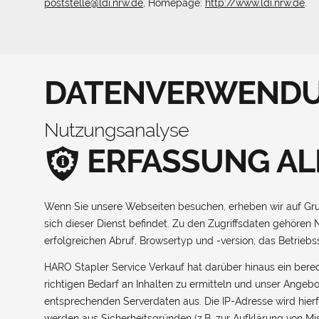
poststelle@ldi.nrw.de
, Homepage:
http://www.ldi.nrw.de
.
DATENVERWENDU
Nutzungsanalyse
ERFASSUNG AL
Wenn Sie unsere Webseiten besuchen, erheben wir auf Grun
sich dieser Dienst befindet. Zu den Zugriffsdaten gehör
erfolgreichen Abruf, Browsertyp und -version, das Betrieb
HARO Stapler Service Verkauf hat darüber hinaus ein berec
richtigen Bedarf an Inhalten zu ermitteln und unser Angeb
entsprechenden Serverdaten aus. Die IP-Adresse wird hierfü
werden aus Sicherheitsgründen (z.B. zur Aufklärung von M