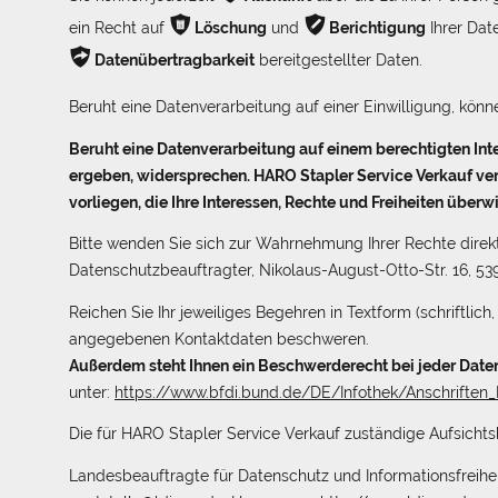
ѭ

ein Recht auf
Löschung
und
Berichtigung
Ihrer Dat
ѿ
Datenübertragbarkeit
bereitgestellter Daten.
Beruht eine Datenverarbeitung auf einer Einwilligung, könn
Beruht eine Datenverarbeitung auf einem berechtigten Inte
ergeben, widersprechen. HARO Stapler Service Verkauf ve
vorliegen, die Ihre Interessen, Rechte und Freiheiten üb
Bitte wenden Sie sich zur Wahrnehmung Ihrer Rechte direkt
Datenschutzbeauftragter, Nikolaus-August-Otto-Str. 16, 539
Reichen Sie Ihr jeweiliges Begehren in Textform (schriftli
angegebenen Kontaktdaten beschweren.
Außerdem steht Ihnen ein Beschwerderecht bei jeder Date
unter:
https://www.bfdi.bund.de/DE/Infothek/Anschriften_L
Die für HARO Stapler Service Verkauf zuständige Aufsichts
Landesbeauftragte für Datenschutz und Informationsfreiheit