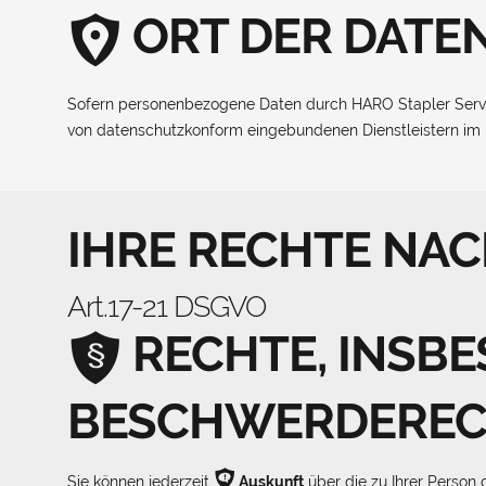
ORT DER DATE
Sofern personenbezogene Daten durch HARO Stapler Servi
von datenschutzkonform eingebundenen Dienstleistern im i
IHRE RECHTE NA
Art.17-21 DSGVO
RECHTE, INSB
BESCHWERDERE
ѯ
Sie können jederzeit
Auskunft
über die zu Ihrer Person 