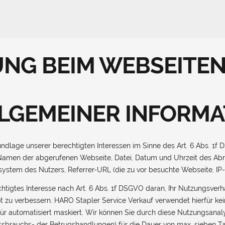
NG BEIM WEBSEITE
LGEMEINER INFORMA
dlage unserer berechtigten Interessen im Sinne des Art. 6 Abs. 1f 
en Namen der abgerufenen Webseite, Datei, Datum und Uhrzeit des A
ssystem des Nutzers, Referrer-URL (die zu vor besuchte Webseite, I
htigtes Interesse nach Art. 6 Abs. 1f DSGVO daran, Ihr Nutzungsver
ot zu verbessern. HARO Stapler Service Verkauf verwendet hierfür ke
r automatisiert maskiert. Wir können Sie durch diese Nutzungsanalyse
issbrauchs- der Betrugshandlungen) für die Dauer von max. sieben 