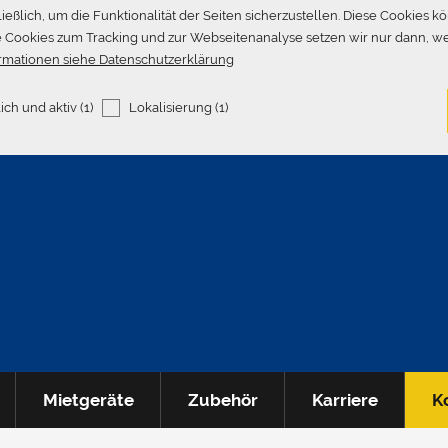
ßlich, um die Funktionalität der Seiten sicherzustellen. Diese Cookies k
re Cookies zum Tracking und zur Webseitenanalyse setzen wir nur dann, wen
rmationen siehe Datenschutzerklärung
ich und aktiv (1)
Lokalisierung (1)
Mietgeräte
Zubehör
Karriere
K